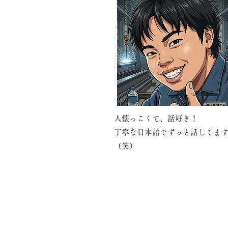
​人懐っこくて、話好き！
丁寧な日本語でずっと話してま
（笑）