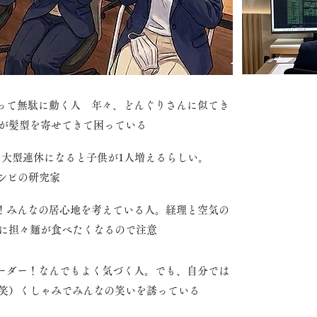
言って無駄に動く人
年々、どんぐりさんに似てき
が髪型を寄せてきて困っている
ん！大型連休になると子供が1人増えるらしい。
まみレシピの研究家
当！みんなの居心地を考えている人。経理と空気の
に担々麺が食べたくなるので注意
リーダー！なんでもよく気づく人。でも、自分では
笑）くしゃみでみんなの笑いを誘っている