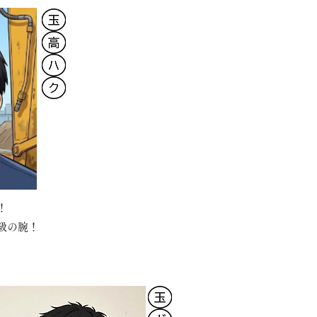
！
級の腕！