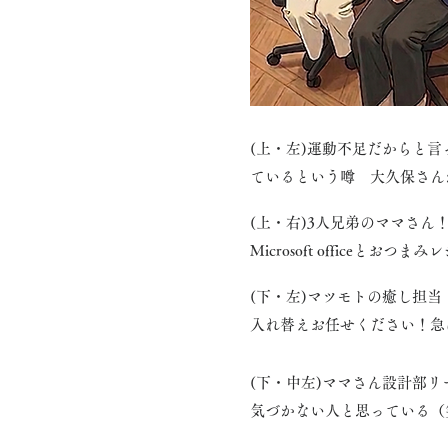
(上・左
)​運動不足だからと
ているという噂 大久保さん
(上・右
)​3人兄弟のママさ
Microsoft officeとおつ
(下・左)​マツモトの癒し担
入れ替えお任せください！急
(下・​中
左
)​ママさん設計部
気づかない人と思っている（