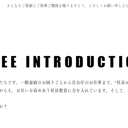
​さらなるご愛顧とご指導ご鞭撻を賜りますよう、よろしくお願い申し
代表取締役社長 
EE INTRODUCTI
たちです。
一般家庭のお困りごとから官公庁のお仕事まで、“社員
がらも、お互いを高めあう社員教育に力を入れています。
そして、
か？