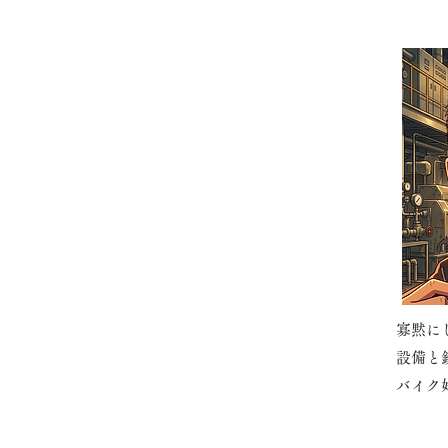
寡黙に
設備と
バイク