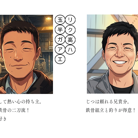
して熱い心の持ち主。
じつは頼れる兄貴分。
鉄骨の二刀流！
鉄骨組立と釣りが得意！
好き