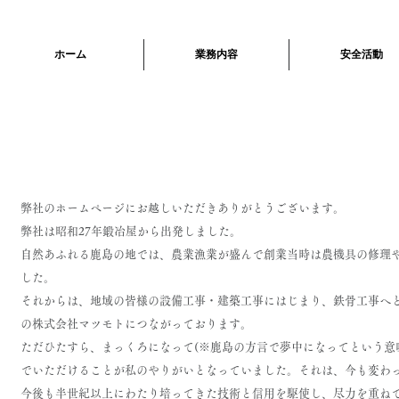
ホーム
業務内容
安全活動
E
弊社のホームページにお越しいただきありがとうございます。
弊社は昭和27年鍛冶屋から出発しました。
自然あふれる鹿島の地では、農業漁業が盛んで創業当時は農機具の修理
した。
それからは、地域の皆様の設備工事・建築工事にはじまり、鉄骨工事へ
の株式会社マツモトにつながっております。
ただひたすら、まっくろになって(※鹿島の方言で夢中になってという意
でいただけることが私のやりがいとなっていました。それは、今も変わ
今後も半世紀以上にわたり培ってきた技術と信用を駆使し、尽力を重ね